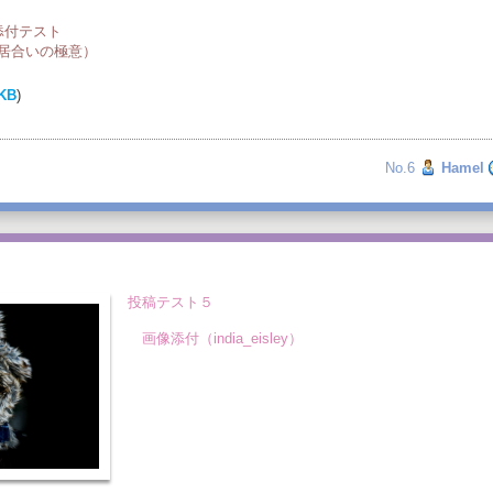
付テスト
（居合いの極意）
KB
)
No.6
Hamel
投稿テスト５
画像添付（india_eisley）