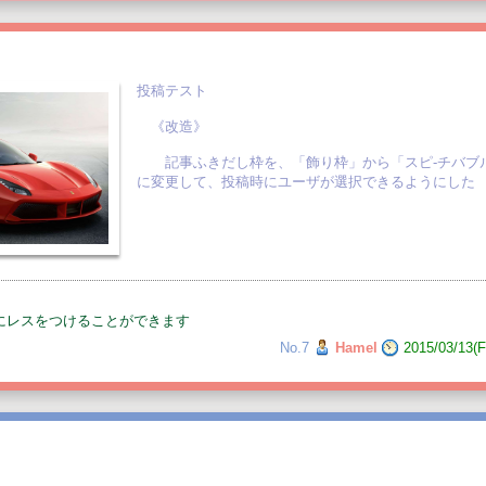
投稿テスト
《改造》
記事ふきだし枠を、「飾り枠」から「スピ-チバブル
に変更して、投稿時にユーザが選択できるようにした
にレスをつけることができます
No.7
Hamel
2015/03/13(F