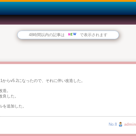
48時間以内の記事は
で表示されます
.1からv5.2になったので、それに伴い改造した。
改造。
改良した。
ルを追加した。
No.8
admin