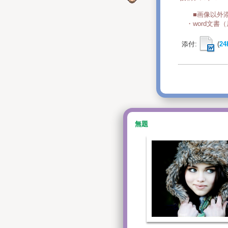
■画像以外添
・word文書
添付:
(
24
無題