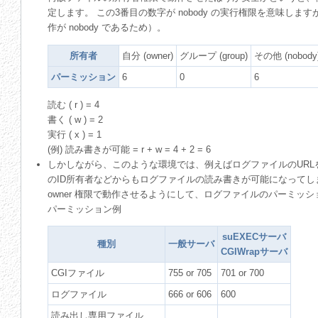
定します。 この3番目の数字が nobody の実行権限を意味
作が nobody であるため）。
所有者
自分 (owner)
グループ (group)
その他 (nobody
パーミッション
6
0
6
読む ( r ) = 4
書く ( w ) = 2
実行 ( x ) = 1
(例) 読み書きが可能 = r + w = 4 + 2 = 6
しかしながら、このような環境では、例えばログファイルのUR
のID所有者などからもログファイルの読み書きが可能になってしまう
owner 権限で動作させるようにして、ログファイルのパーミッ
パーミッション例
suEXECサーバ
種別
一般サーバ
CGIWrapサーバ
CGIファイル
755 or 705
701 or 700
ログファイル
666 or 606
600
読み出し専用ファイル