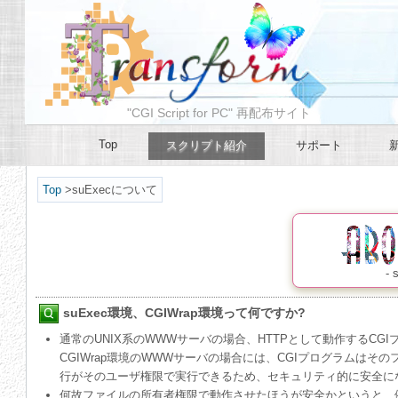
"CGI Script for PC" 再配布サイト
Top
スクリプト紹介
サポート
Top
>
suExecについて
-
suExec環境、CGIWrap環境って何ですか?
通常のUNIX系のWWWサーバの場合、HTTPとして動作するCGIプ
CGIWrap環境のWWWサーバの場合には、CGIプログラムはそ
行がそのユーザ権限で実行できるため、セキュリティ的に安全に
何故ファイルの所有者権限で動作させたほうが安全かというと、例